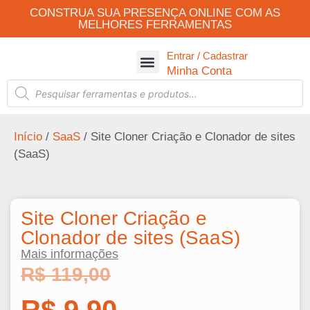
CONSTRUA SUA PRESENÇA ONLINE COM AS
MELHORES FERRAMENTAS
Entrar / Cadastrar
Todas as Ferramentas
Robos Automáticos
Robôs Para Whatsapp
Minha Conta
Início
/
SaaS
/ Site Cloner Criação e Clonador de sites
(SaaS)
Site Cloner Criação e
Clonador de sites (SaaS)
Mais informações
R$
119,00