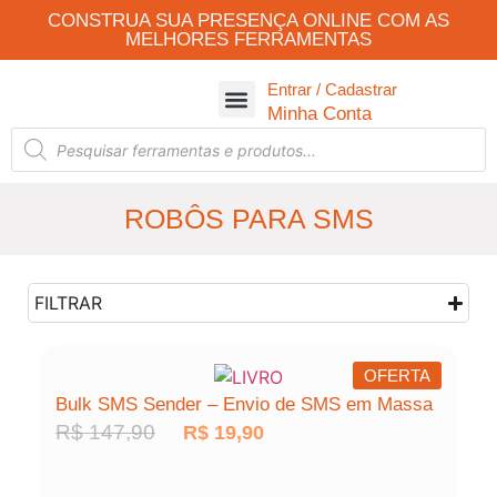
CONSTRUA SUA PRESENÇA ONLINE COM AS
MELHORES FERRAMENTAS
Entrar / Cadastrar
Todas as Ferramentas
Robos Automáticos
Robôs Para Whatsapp
Minha Conta
ROBÔS PARA SMS
FILTRAR
OFERTA
Bulk SMS Sender – Envio de SMS em Massa
R$
147,90
R$
19,90