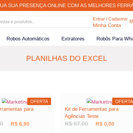
UA SUA PRESENÇA ONLINE COM AS MELHORES FERR
Entrar / Cadastrar
M
Minha Conta
Robos Automáticos
Extratores
Robôs Para Wh
PLANILHAS DO EXCEL
OFERTA
OFERTA
erramentas para
Kit de Ferramentas para
s
Agências Teste
00
R$
97,00
R$
6,90
R$
0,00