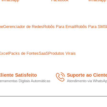
ne
Gerenciador de Redes
Robôs Para Email
Robôs Para SMS
Excel
Packs de Fontes
SaaS
Produtos Virais
liente Satisfeito
Suporte ao Cient
erramentas Digitais Automáticas
Atendimento via WhatsA