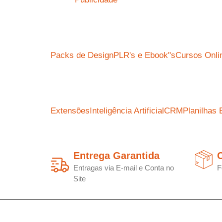
Packs de Design
PLR's e Ebook"s
Cursos Onli
Extensões
Inteligência Artificial
CRM
Planilhas 
Entrega Garantida
C
Entragas via E-mail e Conta no
F
Site